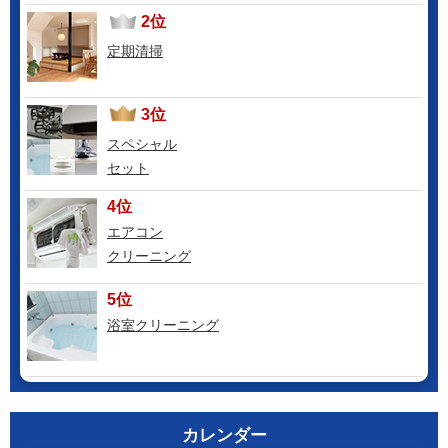
2位
定期清掃
3位
スペシャル
セット
4位
エアコン
クリーニング
5位
浴室クリーニング
カレンダー