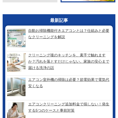
最新記事
自動お掃除機能付きエアコンとは？仕組みと必要
なクリーニングを解説
クリーニング後のキッチンを、素手で触れます
か？汚れを落とすだけじゃない。家族の安心まで
届ける洗浄の話
エアコン室外機の掃除は必要？節電効果で電気代
安くなる
エアコンクリーニング追加料金で損しない！発生
する5つのケースと事前対策