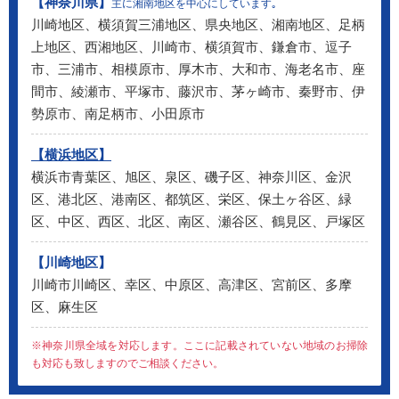
【神奈川県】
主に湘南地区を中心にしています｡
川崎地区、横須賀三浦地区、県央地区、湘南地区、足柄
上地区、西湘地区、川崎市、横須賀市、鎌倉市、逗子
市、三浦市、相模原市、厚木市、大和市、海老名市、座
間市、綾瀬市、平塚市、藤沢市、茅ヶ崎市、秦野市、伊
勢原市、南足柄市、小田原市
【横浜地区】
横浜市青葉区、旭区、泉区、磯子区、神奈川区、金沢
区、港北区、港南区、都筑区、栄区、保土ヶ谷区、緑
区、中区、西区、北区、南区、瀬谷区、鶴見区、戸塚区
【川崎地区】
川崎市川崎区、幸区、中原区、高津区、宮前区、多摩
区、麻生区
※神奈川県全域を対応します。ここに記載されていない地域のお掃除
も対応も致しますのでご相談ください。