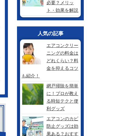
必要？メリッ
ト・効果を解説
人気の記事
エアコンクリー
ニングの料金は
どれくらい？料
金を抑えるコツ
も紹介！
網戸掃除を簡単
に！プロが教え
る時短テクと便
利グッズ
エアコンのカビ
防止グッズは効
果ある？おすす