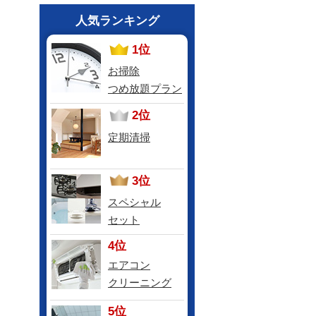
人気ランキング
1位
お掃除
つめ放題プラン
2位
定期清掃
3位
スペシャル
セット
4位
エアコン
クリーニング
5位