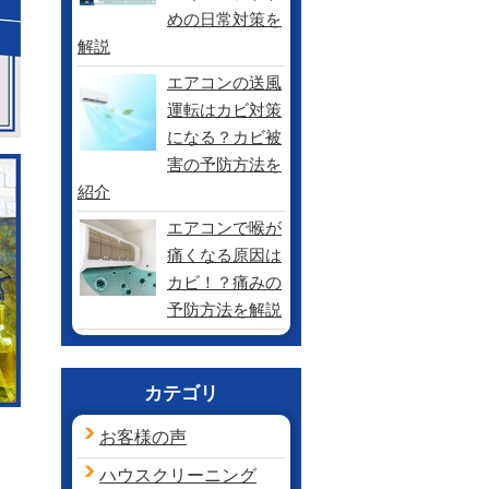
めの日常対策を
解説
エアコンの送風
運転はカビ対策
になる？カビ被
害の予防方法を
紹介
エアコンで喉が
痛くなる原因は
カビ！？痛みの
予防方法を解説
カテゴリ
お客様の声
ハウスクリーニング