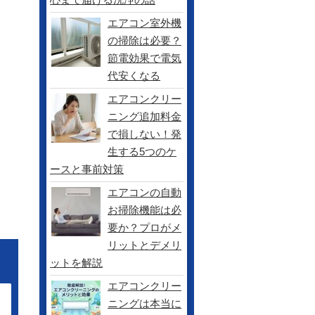
エアコン室外機
の掃除は必要？
節電効果で電気
代安くなる
エアコンクリー
ニング追加料金
で損しない！発
生する5つのケ
ースと事前対策
エアコンの自動
お掃除機能は必
要か？プロがメ
リットとデメリ
ットを解説
エアコンクリー
ニングは本当に