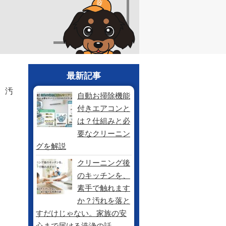
最新記事
、汚
自動お掃除機能
付きエアコンと
は？仕組みと必
要なクリーニン
グを解説
クリーニング後
のキッチンを、
素手で触れます
か？汚れを落と
すだけじゃない。家族の安
心まで届ける洗浄の話