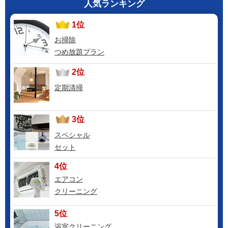
人気ランキング
1位
お掃除
つめ放題プラン
2位
定期清掃
3位
スペシャル
セット
4位
エアコン
クリーニング
5位
浴室クリーニング