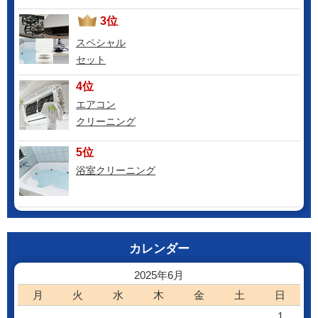
3位
スペシャル
セット
4位
エアコン
クリーニング
5位
浴室クリーニング
カレンダー
2025年6月
月
火
水
木
金
土
日
1