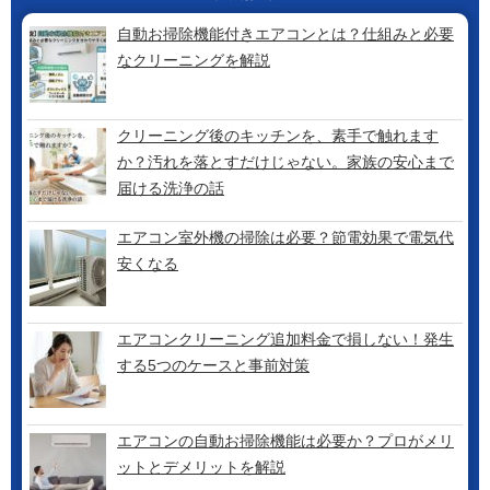
自動お掃除機能付きエアコンとは？仕組みと必要
なクリーニングを解説
クリーニング後のキッチンを、素手で触れます
か？汚れを落とすだけじゃない。家族の安心まで
届ける洗浄の話
エアコン室外機の掃除は必要？節電効果で電気代
安くなる
エアコンクリーニング追加料金で損しない！発生
する5つのケースと事前対策
エアコンの自動お掃除機能は必要か？プロがメリ
ットとデメリットを解説