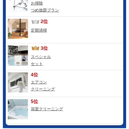
お掃除
つめ放題プラン
2位
定期清掃
3位
スペシャル
セット
4位
エアコン
クリーニング
5位
浴室クリーニング