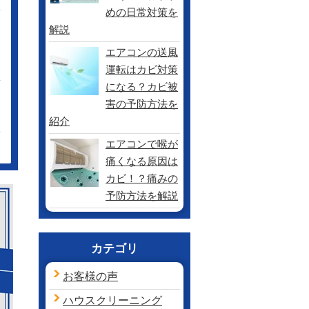
めの日常対策を
解説
エアコンの送風
運転はカビ対策
になる？カビ被
害の予防方法を
紹介
エアコンで喉が
痛くなる原因は
カビ！？痛みの
予防方法を解説
カテゴリ
お客様の声
ハウスクリーニング