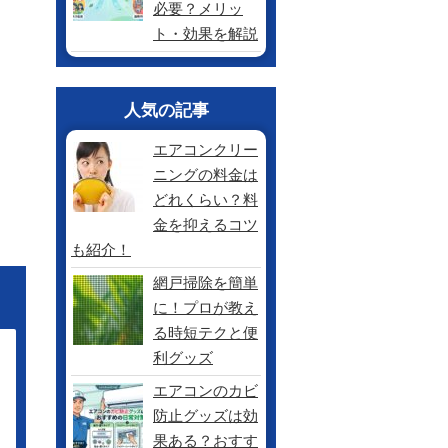
必要？メリッ
ト・効果を解説
人気の記事
エアコンクリー
ニングの料金は
どれくらい？料
金を抑えるコツ
も紹介！
網戸掃除を簡単
に！プロが教え
る時短テクと便
利グッズ
エアコンのカビ
防止グッズは効
果ある？おすす