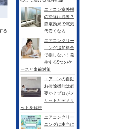
エアコン室外機
の掃除は必要？
節電効果で電気
する
代安くなる
エアコンクリー
ニング追加料金
で損しない！発
生する5つのケ
ースと事前対策
エアコンの自動
お掃除機能は必
要か？プロがメ
リットとデメリ
ットを解説
エアコンクリー
ニングは本当に