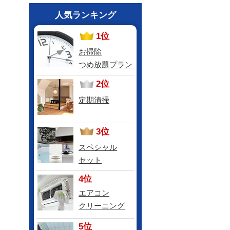
人気ランキング
1位
お掃除
つめ放題プラン
2位
定期清掃
3位
スペシャル
セット
4位
エアコン
クリーニング
5位