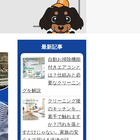
最新記事
自動お掃除機能
付きエアコンと
は？仕組みと必
要なクリーニン
グを解説
クリーニング後
のキッチンを、
素手で触れます
か？汚れを落と
すだけじゃない。家族の安
心まで届ける洗浄の話