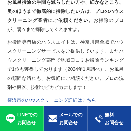
お風呂掃除の手間を減らしたい方
や、
細かなところ、
奥のほうまで徹底的に掃除したい方
は、
プロのハウス
クリーニング業者にご依頼ください
。お掃除のプロ
が、隅々まで掃除してくれますよ。
お掃除専門店のハウスエイトは、神奈川県全域でハウ
スクリーニングサービスをご提供しています。またハ
ウスクリーニング部門で地域口コミお掃除ランキング
で1位も獲得しております（2024年1月調べ）。お風呂
の頑固な汚れも、お気軽にご相談ください。プロの洗
剤や機器、技術でピカピカにします！
横浜市のハウスクリーニング詳細はこちら
LINEでの
メールでの
無料
おすすめの関連記事
お問合せ
お問合せ
お問合せ