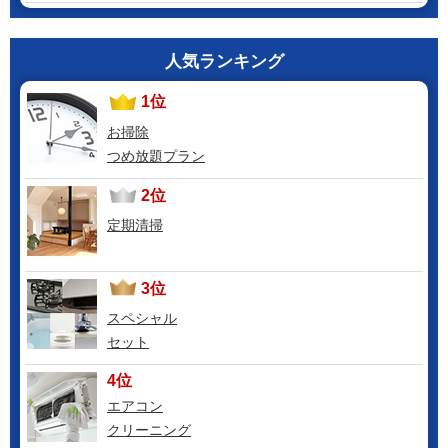
人気ランキング
1位
お掃除
つめ放題プラン
2位
定期清掃
3位
スペシャル
セット
4位
エアコン
クリーニング