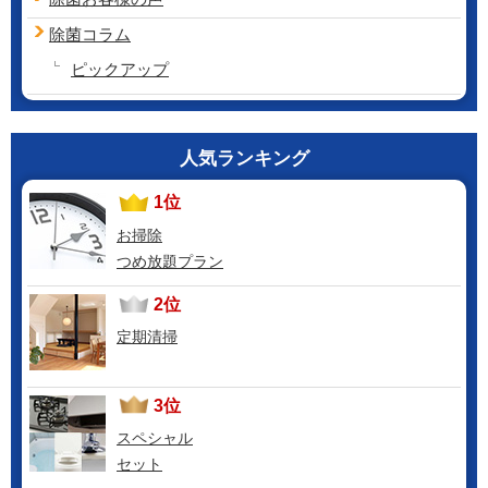
除菌コラム
ピックアップ
人気ランキング
1位
お掃除
つめ放題プラン
2位
定期清掃
3位
スペシャル
セット