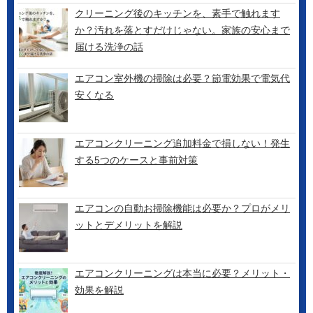
クリーニング後のキッチンを、素手で触れます
か？汚れを落とすだけじゃない。家族の安心まで
届ける洗浄の話
エアコン室外機の掃除は必要？節電効果で電気代
安くなる
エアコンクリーニング追加料金で損しない！発生
する5つのケースと事前対策
エアコンの自動お掃除機能は必要か？プロがメリ
ットとデメリットを解説
エアコンクリーニングは本当に必要？メリット・
効果を解説