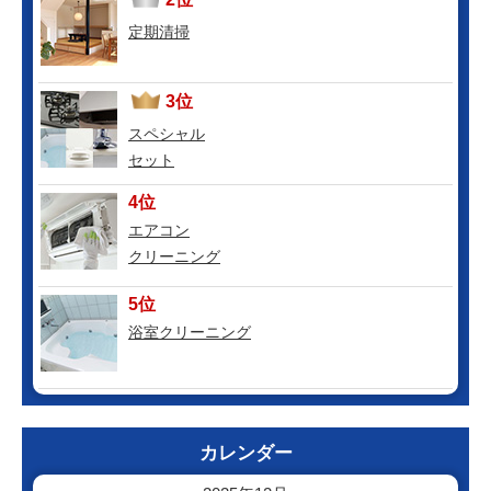
定期清掃
3位
スペシャル
セット
4位
エアコン
クリーニング
5位
浴室クリーニング
カレンダー