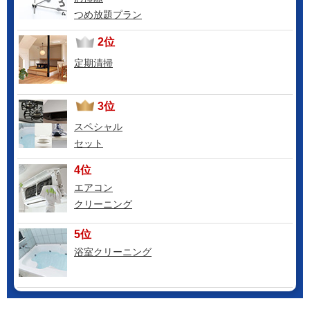
つめ放題プラン
2位
定期清掃
3位
スペシャル
セット
4位
エアコン
クリーニング
5位
浴室クリーニング