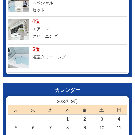
スペシャル
セット
4位
エアコン
クリーニング
5位
浴室クリーニング
カレンダー
2022年9月
月
火
水
木
金
土
日
1
2
3
4
5
6
7
8
9
10
11