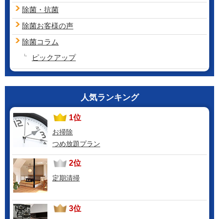
除菌・抗菌
除菌お客様の声
除菌コラム
ピックアップ
人気ランキング
1位
お掃除
つめ放題プラン
2位
定期清掃
3位